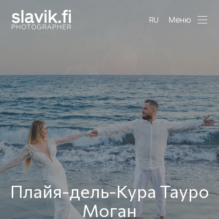
Меню
RU
Плайя-дель-Кура Тауро
Моган