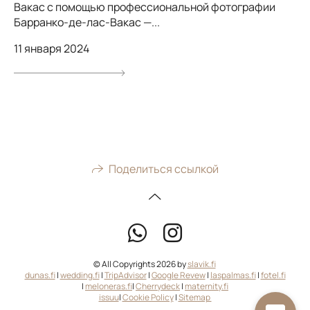
Вакас с помощью профессиональной фотографии
Барранко-де-лас-Вакас —...
11 января 2024
Поделиться ссылкой
© All Copyrights 2026 by
slavik.fi
dunas.fi
|
wedding.fi
|
TripAdvisor
|
Google Revew
|
laspalmas.fi
|
fotel.fi
|
meloneras.fi
|
Cherrydeck
|
maternity.fi
issuu
|
Cookie Policy
|
Sitemap