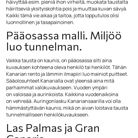
häivyttää esim. pieniä ihon virheitä, muokata taustalta
häiritseviä yksityiskohtia pois ja muuttaa kuvan sävyä.
Kaikki tämä vie aikaa ja taitoa, jotta lopputulos olisi
luonnollinen ja tasapainoinen.
Pääosassa malli. Miljöö
luo tunnelman.
Vaikka tausta on kaunis, on pääosassa silti aina
kuvauksen kohteena oleva henkilö tai henkilöt. Tähän
Kanarian rento ja lämmin ilmapiiri luo mainiot puitteet.
Sääolosuhteet Kanarialla ovat yleensä aina mitä
parhaimmat valokuvaukseen. Vuoden ympäri
on valoisaa ja aurinkoista. Kaikkina vuodenaikoina
on vehreää. Auringonlasku Kanariansaarilla voi olla
hämmästyttävän kaunis, mikä on aivan loistava tausta
tunnelmalliseen henkilökuvaukseen.
Las Palmas ja Gran