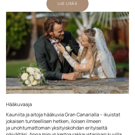
LUE LISÄÄ
Hääkuvaaja
Kauniita ja aitoja hääkuvia Gran Canarialla – ikuistat
jokaisen tunteellisen hetken, iloisen ilmeen
ja unohtumattoman yksityiskohdan erityiseltä
päivältäsi. Anna minun kertoa rakkaustarinasi kuvilla,