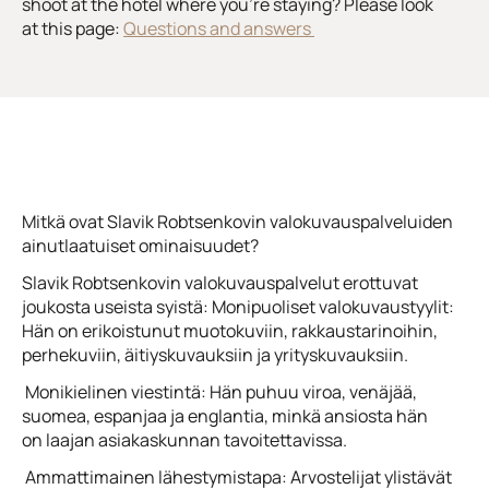
shoot at the hotel where you’re staying? Please look
at this page:
Questions and answers
Mitkä ovat Slavik Robtsenkovin valokuvauspalveluiden
ainutlaatuiset ominaisuudet?
Slavik Robtsenkovin valokuvauspalvelut erottuvat
joukosta useista syistä: Monipuoliset valokuvaustyylit:
Hän on erikoistunut muotokuviin, rakkaustarinoihin,
perhekuviin, äitiyskuvauksiin ja yrityskuvauksiin.
Monikielinen viestintä: Hän puhuu viroa, venäjää,
suomea, espanjaa ja englantia, minkä ansiosta hän
on laajan asiakaskunnan tavoitettavissa.
Ammattimainen lähestymistapa: Arvostelijat ylistävät