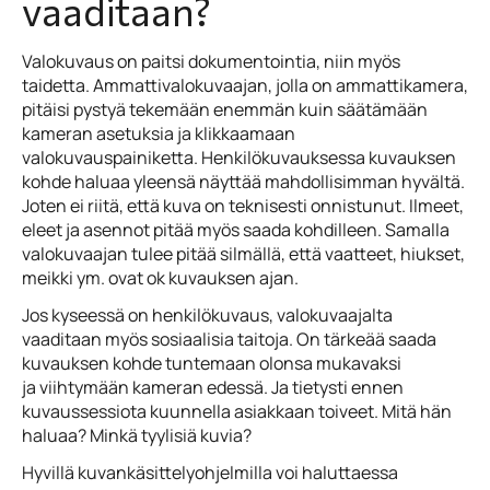
vaaditaan?
Valokuvaus on paitsi dokumentointia, niin myös
taidetta. Ammattivalokuvaajan, jolla on ammattikamera,
pitäisi pystyä tekemään enemmän kuin säätämään
kameran asetuksia ja klikkaamaan
valokuvauspainiketta. Henkilökuvauksessa kuvauksen
kohde haluaa yleensä näyttää mahdollisimman hyvältä.
Joten ei riitä, että kuva on teknisesti onnistunut. Ilmeet,
eleet ja asennot pitää myös saada kohdilleen. Samalla
valokuvaajan tulee pitää silmällä, että vaatteet, hiukset,
meikki ym. ovat ok kuvauksen ajan.
Jos kyseessä on henkilökuvaus, valokuvaajalta
vaaditaan myös sosiaalisia taitoja. On tärkeää saada
kuvauksen kohde tuntemaan olonsa mukavaksi
ja viihtymään kameran edessä. Ja tietysti ennen
kuvaussessiota kuunnella asiakkaan toiveet. Mitä hän
haluaa? Minkä tyylisiä kuvia?
Hyvillä kuvankäsittelyohjelmilla voi haluttaessa