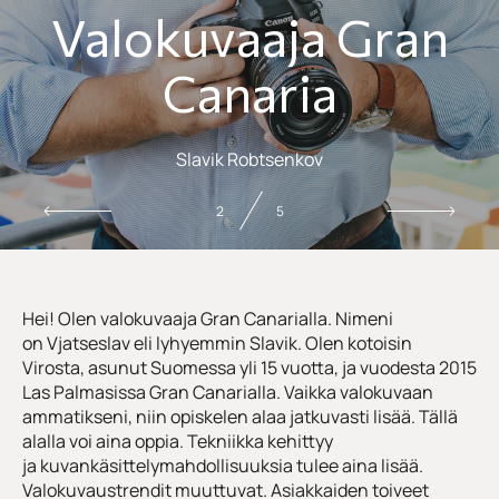
Valokuvaaja Gran
Canaria
Slavik Robtsenkov
2
5
Hei! Olen valokuvaaja Gran Canarialla. Nimeni
on Vjatseslav eli lyhyemmin Slavik. Olen kotoisin
Virosta, asunut Suomessa yli 15 vuotta, ja vuodesta 2015
Las Palmasissa Gran Canarialla. Vaikka valokuvaan
ammatikseni, niin opiskelen alaa jatkuvasti lisää. Tällä
alalla voi aina oppia. Tekniikka kehittyy
ja kuvankäsittelymahdollisuuksia tulee aina lisää.
Valokuvaustrendit muuttuvat. Asiakkaiden toiveet