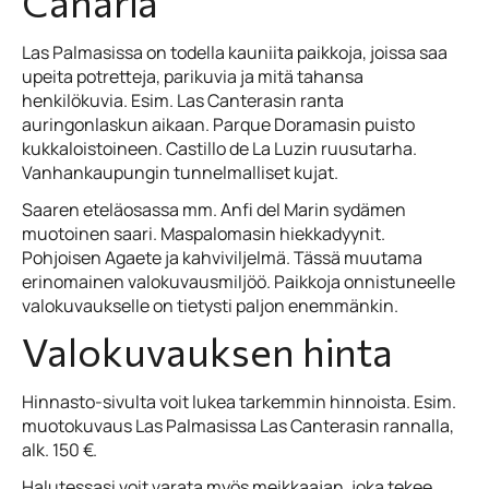
Canaria
Las Palmasissa on todella kauniita paikkoja, joissa saa
upeita potretteja, parikuvia ja mitä tahansa
henkilökuvia. Esim. Las Canterasin ranta
auringonlaskun aikaan. Parque Doramasin puisto
kukkaloistoineen. Castillo de La Luzin ruusutarha.
Vanhankaupungin tunnelmalliset kujat.
Saaren eteläosassa mm. Anfi del Marin sydämen
muotoinen saari. Maspalomasin hiekkadyynit.
Pohjoisen Agaete ja kahviviljelmä. Tässä muutama
erinomainen valokuvausmiljöö. Paikkoja onnistuneelle
valokuvaukselle on tietysti paljon enemmänkin.
Valokuvauksen hinta
Hinnasto-sivulta voit lukea tarkemmin hinnoista. Esim.
muotokuvaus Las Palmasissa Las Canterasin rannalla,
alk. 150 €.
Halutessasi voit varata myös meikkaajan, joka tekee