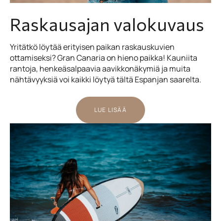
Raskausajan valokuvaus
Yritätkö löytää erityisen paikan raskauskuvien
ottamiseksi? Gran Canaria on hieno paikka! Kauniita
rantoja, henkeäsalpaavia aavikkonäkymiä ja muita
nähtävyyksiä voi kaikki löytyä tältä Espanjan saarelta.
LUE LISÄÄ